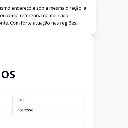
esmo endereço e sob a mesma direção, a
dou como referência no mercado
onte. Com forte atuação nas regiões
tal, construímos uma reputação baseada
e com o cliente e conhecimento profundo
conhecidos pela excelência em vendas,
e imóveis residenciais e comerciais.
NOS
Interesse