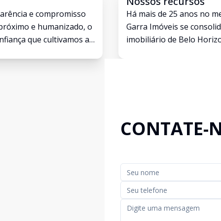
Nossos recursos
sparência e compromisso
Há mais de 25 anos no m
 próximo e humanizado, o
Garra Imóveis se consoli
onfiança que cultivamos ao
imobiliário de Belo Horiz
ponsabilidade, sempre
Nordeste e Norte da capi
s negociações.
em confiança, proximidad
do setor. Hoje, somos re
aluguel e administração d
CONTATE-