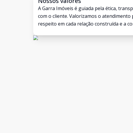
Nossos valores
A Garra Imóveis é guiada pela ética, tran
com o cliente. Valorizamos o atendimento
respeito em cada relação construída e a c
longo dos anos. Buscamos inovar com res
mantendo a verdade como base em todas a