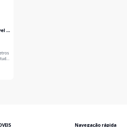
el -
etros
studa
.
OVEIS
Navegação rápida