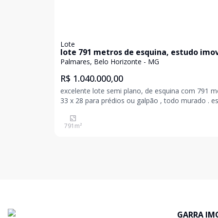
Lote
lote 791 metros de esquina, estudo imov
valor
Palmares, Belo Horizonte - MG
R$ 1.040.000,00
excelente lote semi plano, de esquina com 791 m
33 x 28 para prédios ou galpão , todo murado . e
imóvel de menor valor como parte de pagamento
791
m²
GARRA IM