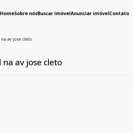
Home
Sobre nós
Buscar imóvel
Anunciar imóvel
Contato
na av jose cleto
 na av jose cleto