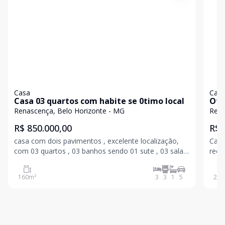
Casa
Cas
Casa 03 quartos com habite se 0timo local
Oti
Renascença, Belo Horizonte - MG
Ren
R$ 850.000,00
R$ 
casa com dois pavimentos , excelente localização,
Casa
com 03 quartos , 03 banhos sendo 01 sute , 03 salas
recuada, com garagem n
separadas , cozinha , lavanderia , amplo quintal com
parcialme
arvores frutíferas, garagem para 05 carros, mais um
sala
160
m²
3
3
1
5
250
barracão. casa precisa de modernizar,
varan
nível