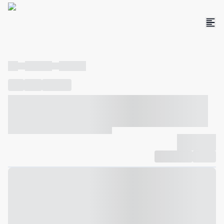
----
----- -----
----- -----
----
-----
---- ------
----- ----- -- ------ ---- ---- -- ----- ----- -----
--- ------
----- ----- -- ------ ----- ----- -- ------
-------------
Compartilhar
Favorito