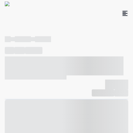
----
----- -----
----- -----
----
-----
---- ------
----- ----- -- ------ ---- ---- -- ----- ----- -----
--- ------
----- ----- -- ------ ----- ----- -- ------
-------------
Compartilhar
Favorito