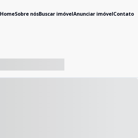
Home
Sobre nós
Buscar imóvel
Anunciar imóvel
Contato
-- ----- ----- --- ------