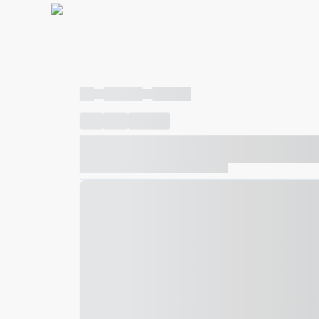
----
----- -----
----- -----
----
-----
---- ------
----- ----- -- ------ ---- ---- -- ---
----- ----- -- ------ ----- ----- -- ------