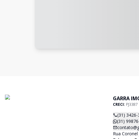
GARRA IM
CRECI:
PJ3387
(31) 3426-
(31) 99876
contato@g
Rua Coronel J