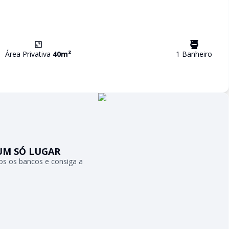
Área Privativa
40
m²
1
Banheiro
UM SÓ LUGAR
s os bancos e consiga a