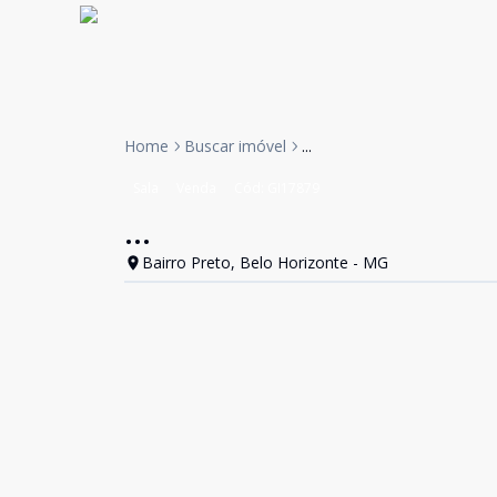
Home
Buscar imóvel
...
Sala
Venda
Cód:
GI17879
...
Bairro Preto, Belo Horizonte - MG