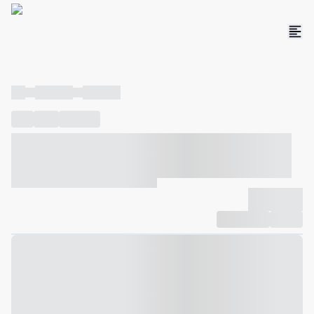
----
----- -----
----- -----
----
-----
---- ------
----- ----- -- ------ ---- ---- -- ----- ----- -----
--- ------
----- ----- -- ------ ----- ----- -- ------
-------------
Compartilhar
Favorito