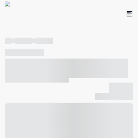
----
----- -----
----- -----
----
-----
---- ------
----- ----- -- ------ ---- ---- -- ----- ----- -----
--- ------
----- ----- -- ------ ----- ----- -- ------
-------------
Compartilhar
Favorito