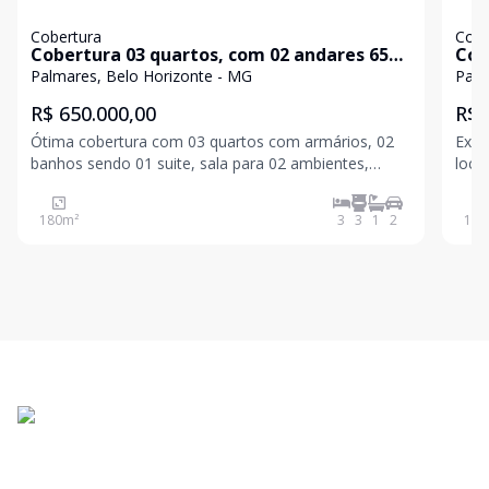
Cobertura
Cobe
Cobertura 03 quartos, com 02 andares 650
Cob
mil
Pal
Palmares, Belo Horizonte - MG
Palm
R$ 650.000,00
R$ 
Ótima cobertura com 03 quartos com armários, 02
Exce
banhos sendo 01 suite, sala para 02 ambientes,
loca
cozinha com armários , área de serviço espaçosa,
Máxi
terraço com 01 sala , 01 banho e ótimo terraço com
área
180
m²
3
3
1
2
170
visita definitiva, e sol da manhã, garagem para 02
carros,