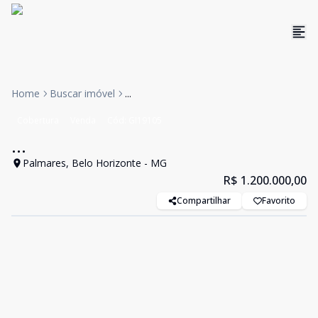
Home
Buscar imóvel
...
Cobertura
Venda
Cód:
GI19105
...
Palmares, Belo Horizonte - MG
R$ 1.200.000,00
Compartilhar
Favorito